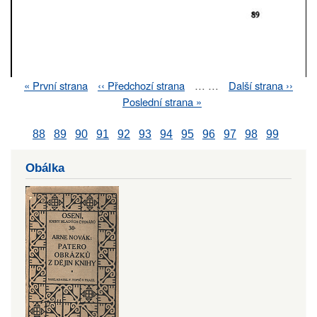
First
« První strana
Previous
‹‹ Předchozí strana
…
…
Next
Další strana ››
Pagination
page
page
page
Last
Poslední strana »
page
88
89
90
91
92
93
94
95
96
97
98
99
Obálka