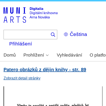
Skip
to
main
content
Select
your
language
Přihlášení
Domů
Prohlížení
Vyhledávání
O platf
Patero obrázků z dějin knihy - str. 89
Zobrazit detail stránky