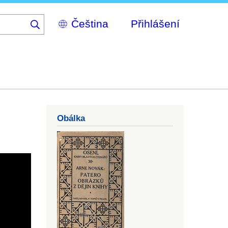
Select
Přihlášení
your
language
Obálka