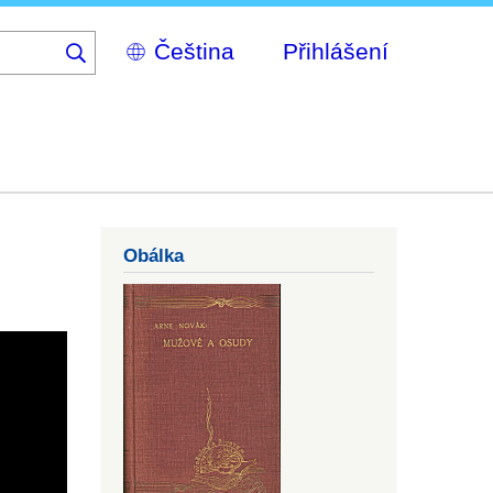
Select
Přihlášení
your
language
Obálka