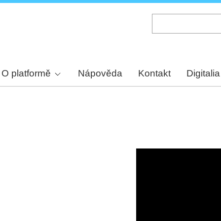
Skip
to
main
content
O platformě
Nápověda
Kontakt
Digitalia