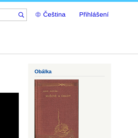
Select
Přihlášení
your
language
Obálka