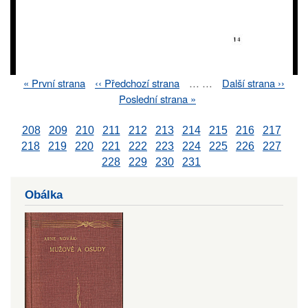
First
« První strana
Previous
‹‹ Předchozí strana
…
…
Next
Další strana ››
Pagination
page
page
page
Last
Poslední strana »
page
208
209
210
211
212
213
214
215
216
217
218
219
220
221
222
223
224
225
226
227
228
229
230
231
Obálka