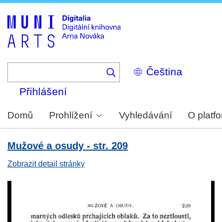
Skip
to
main
content
Select
your
language
Přihlášení
Domů
Prohlížení
Vyhledávání
O platf
Mužové a osudy - str. 209
Zobrazit detail stránky