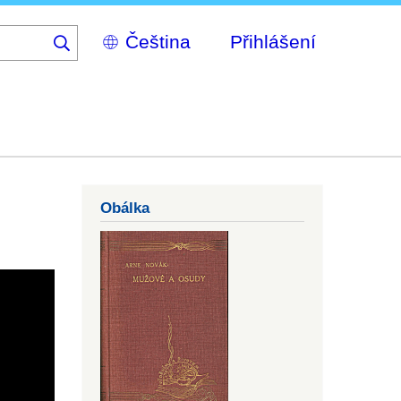
Select
Přihlášení
your
language
Obálka