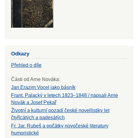
Odkazy
Přehled o díle
Části od Arne Nováka:
Jan Erazim Vocel jako básník
Frant. Palacký v letech 1823–1848 / napsali Arne
Novák a Josef Pekař
Životní a kulturní pozadí české novellistiky let
čtyřicátých a padesátých
Fr. Jar. Rubeš a počátky novočeské literatury
humoristické