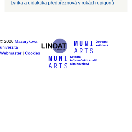
Lyrika a didaktika předbřeznová v rukách epigonů
©
2026
Masarykova
univerzita
Webmaster
|
Cookies