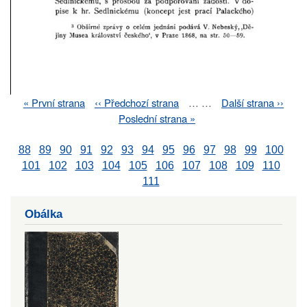
First
« První strana
Previous
‹‹ Předchozí strana
…
…
Next
Další strana ››
Pagination
page
page
page
Last
Poslední strana »
page
88
89
90
91
92
93
94
95
96
97
98
99
100
101
102
103
104
105
106
107
108
109
110
111
Obálka