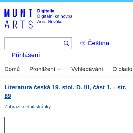
Skip
to
main
content
Select
your
language
Přihlášení
Domů
Prohlížení
Vyhledávání
O platf
Literatura česká 19. stol. D. III, část 1. - str.
89
Zobrazit detail stránky