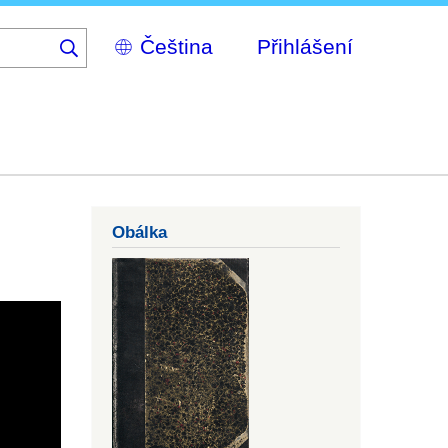
Select
Přihlášení
your
language
Obálka