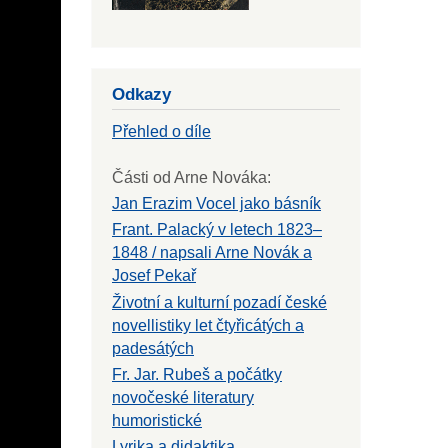
Odkazy
Přehled o díle
Části od Arne Nováka:
Jan Erazim Vocel jako básník
Frant. Palacký v letech 1823–
1848 / napsali Arne Novák a
Josef Pekař
Životní a kulturní pozadí české
novellistiky let čtyřicátých a
padesátých
Fr. Jar. Rubeš a počátky
novočeské literatury
humoristické
Lyrika a didaktika