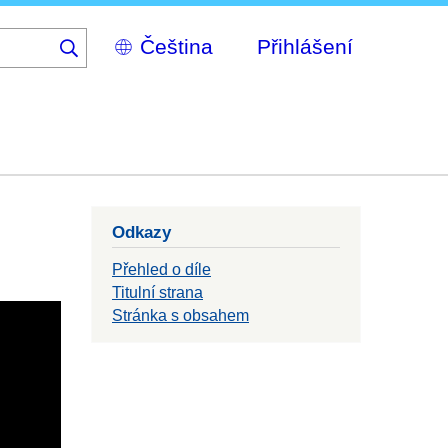
Select
Přihlášení
your
language
Odkazy
Přehled o díle
Titulní strana
Stránka s obsahem