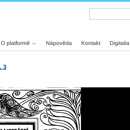
Skip
to
main
content
O platformě
Nápověda
Kontakt
Digitalia
. 3