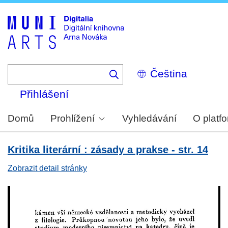
Skip
to
main
content
Select
your
language
Přihlášení
Domů
Prohlížení
Vyhledávání
O platf
Kritika literární : zásady a prakse - str. 14
Zobrazit detail stránky