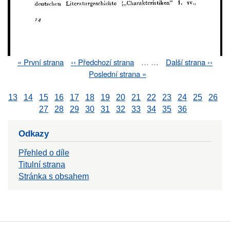
First
« První strana
Previous
‹‹ Předchozí strana
…
…
Next
Další strana ››
Pagination
page
page
page
Last
Poslední strana »
page
13
14
15
16
17
18
19
20
21
22
23
24
25
26
27
28
29
30
31
32
33
34
35
36
Odkazy
Přehled o díle
Titulní strana
Stránka s obsahem