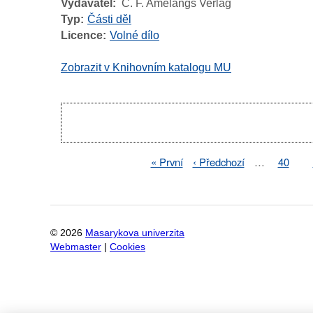
Vydavatel
C. F. Amelangs Verlag
Typ
Části děl
Licence
Volné dílo
Zobrazit v Knihovním katalogu MU
Pagination
First
« První
Previous
‹ Předchozí
…
Page
40
Pagination
page
page
©
2026
Masarykova univerzita
Webmaster
|
Cookies