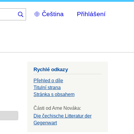
Select
Přihlášení
your
language
Rychlé odkazy
Přehled o díle
Titulní strana
Stránka s obsahem
Části od Arne Nováka:
Die čechische Litteratur der
Gegenwart