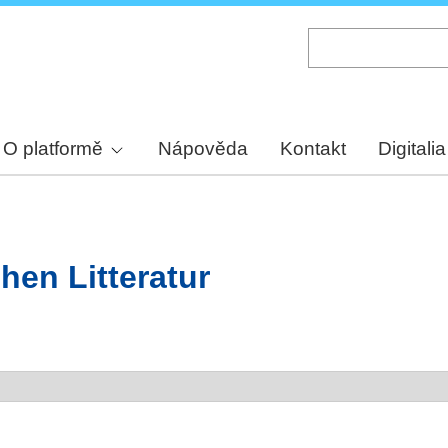
Skip
to
main
content
O platformě
Nápověda
Kontakt
Digitalia
hen Litteratur