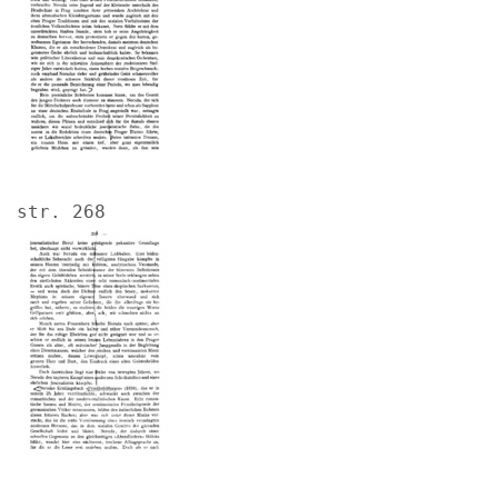
str. 268
Image