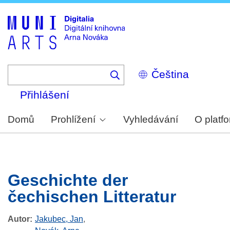
Skip
to
main
content
Select
your
language
Přihlášení
Domů
Prohlížení
Vyhledávání
O platf
Geschichte der
čechischen Litteratur
Autor
Jakubec, Jan
,