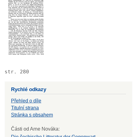
str. 280
Rychlé odkazy
Přehled o díle
Titulní strana
Stránka s obsahem
Části od Arne Nováka:
Die čechische Litteratur der Gegenwart