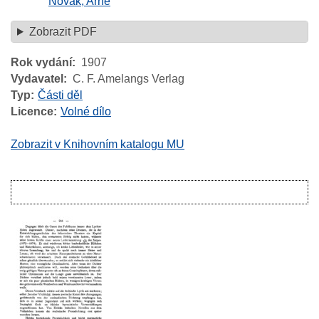
Novák, Arne
Zobrazit PDF
Rok vydání
1907
Vydavatel
C. F. Amelangs Verlag
Typ
Části děl
Licence
Volné dílo
Zobrazit v Knihovním katalogu MU
Image