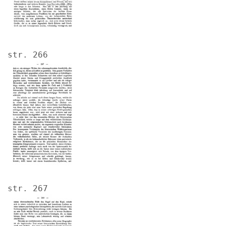
str. 266
Image
str. 267
Image