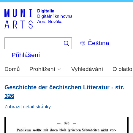
Skip
to
main
content
Select
your
language
Přihlášení
Domů
Prohlížení
Vyhledávání
O platf
Geschichte der čechischen Litteratur - str.
326
Zobrazit detail stránky