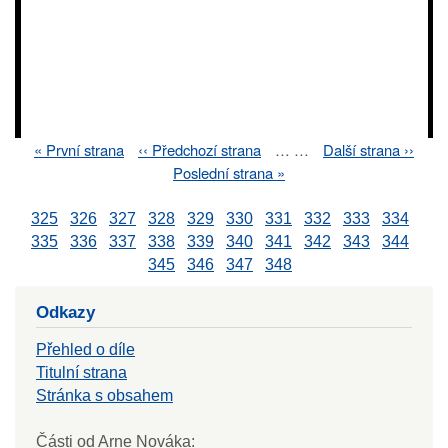
First
« První strana
Previous
‹‹ Předchozí strana
…
…
Next
Další strana ››
Pagination
page
page
page
Last
Poslední strana »
page
325
326
327
328
329
330
331
332
333
334
335
336
337
338
339
340
341
342
343
344
345
346
347
348
Odkazy
Přehled o díle
Titulní strana
Stránka s obsahem
Části od Arne Nováka: