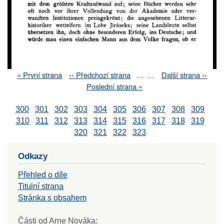
First
« První strana
Previous
‹‹ Předchozí strana
…
…
Next
Další strana ››
Pagination
page
page
page
Last
Poslední strana »
page
300
301
302
303
304
305
306
307
308
309
310
311
312
313
314
315
316
317
318
319
320
321
322
323
Odkazy
Přehled o díle
Titulní strana
Stránka s obsahem
Části od Arne Nováka: