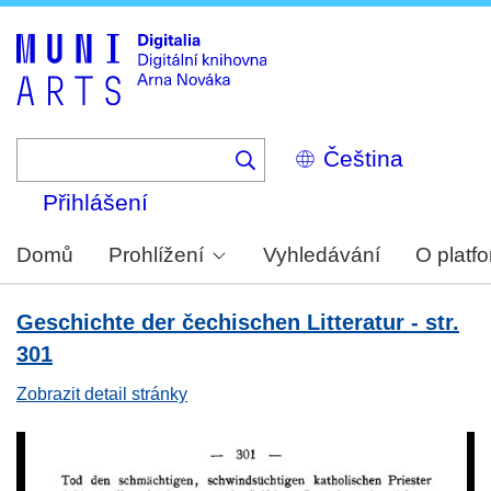
Skip
to
main
content
Select
your
language
Přihlášení
Domů
Prohlížení
Vyhledávání
O platf
Geschichte der čechischen Litteratur - str.
301
Zobrazit detail stránky