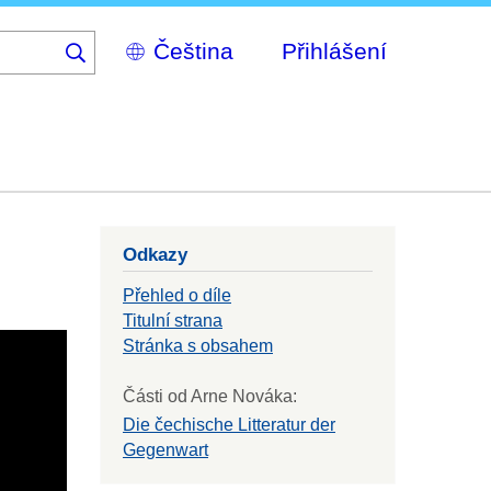
Select
Přihlášení
your
language
Odkazy
Přehled o díle
Titulní strana
Stránka s obsahem
Části od Arne Nováka:
Die čechische Litteratur der
Gegenwart