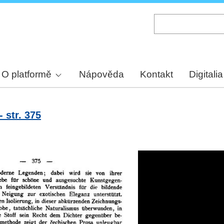
Skip
to
main
content
O platformě
Nápověda
Kontakt
Digitalia
 str. 375