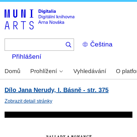
Skip
to
main
content
Select
your
language
Přihlášení
Domů
Prohlížení
Vyhledávání
O platf
Dílo Jana Nerudy, I. Básně - str. 375
Zobrazit detail stránky