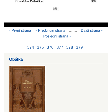
First
« První strana
Previous
‹‹ Předchozí strana
…
…
Next
Další strana ››
Pagination
page
page
page
Last
Poslední strana »
page
374
375
376
377
378
379
Obálka