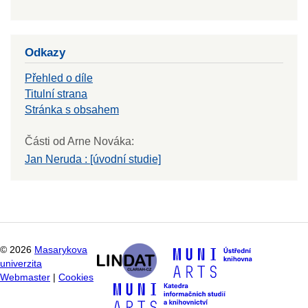
Odkazy
Přehled o díle
Titulní strana
Stránka s obsahem
Části od Arne Nováka:
Jan Neruda : [úvodní studie]
©
2026
Masarykova
univerzita
Webmaster
|
Cookies