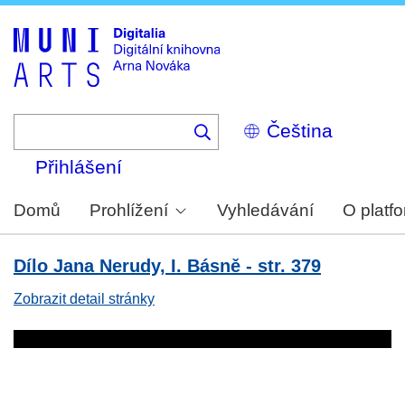
Skip
to
main
content
Select
your
language
Přihlášení
Domů
Prohlížení
Vyhledávání
O platf
Dílo Jana Nerudy, I. Básně - str. 379
Zobrazit detail stránky