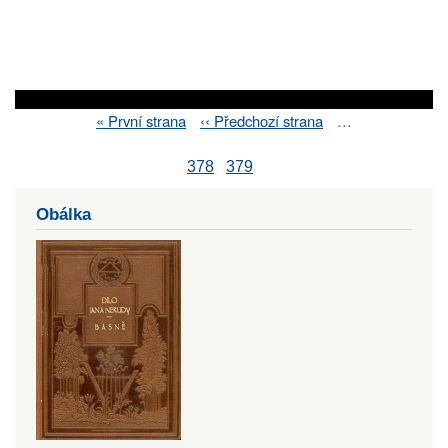
First
« První strana
Previous
‹‹ Předchozí strana
…
Pagination
page
page
378
379
Obálka