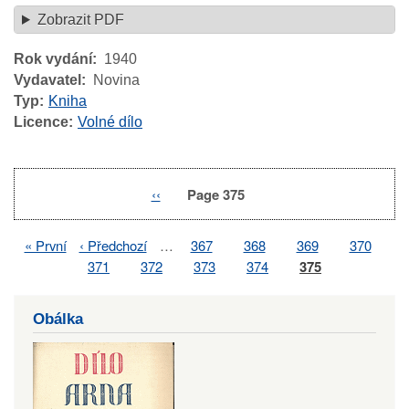
Zobrazit PDF
Rok vydání
1940
Vydavatel
Novina
Typ
Kniha
Licence
Volné dílo
Previous
‹‹
Page 375
Pagination
page
First
« První
Previous
‹ Předchozí
…
Page
367
Page
368
Page
369
Page
370
Pagination
page
page
Page
371
Page
372
Page
373
Page
374
Page
375
Obálka