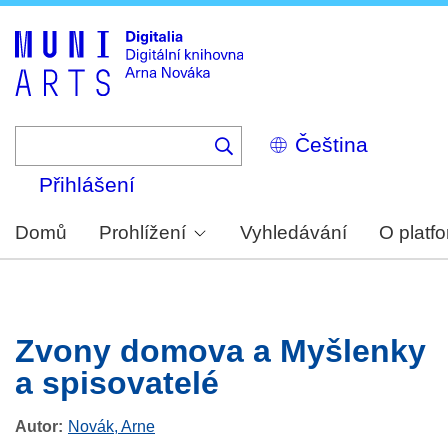
Skip
to
main
content
Select
your
language
Přihlášení
Domů
Prohlížení
Vyhledávání
O platf
Zvony domova a Myšlenky
a spisovatelé
Autor
Novák, Arne