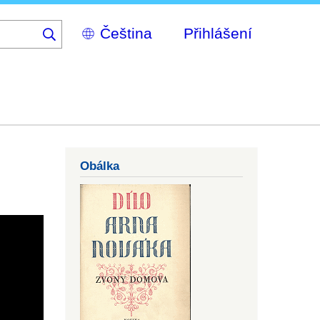
Select
Přihlášení
your
language
Obálka