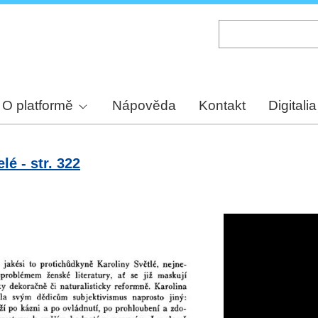
Skip
to
main
content
O platformě
Nápověda
Kontakt
Digitalia
é - str. 322