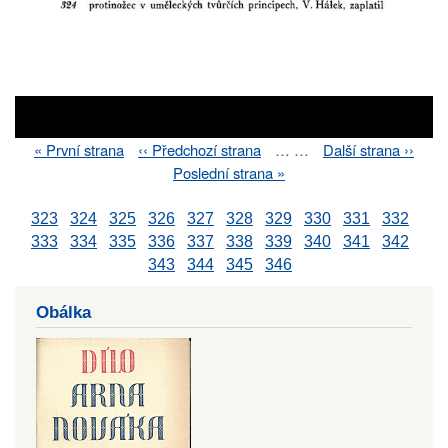
First
« První strana
Previous
‹‹ Předchozí strana
…
…
Next
Další strana ››
Pagination
page
page
page
Last
Poslední strana »
page
323
324
325
326
327
328
329
330
331
332
333
334
335
336
337
338
339
340
341
342
343
344
345
346
Obálka