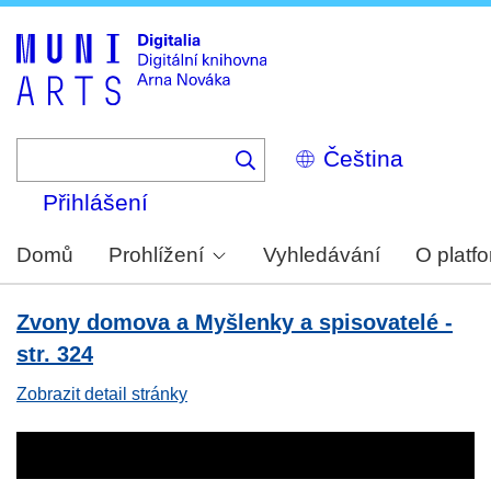
Skip
to
main
content
Select
your
language
Přihlášení
Domů
Prohlížení
Vyhledávání
O platf
Zvony domova a Myšlenky a spisovatelé -
str. 324
Zobrazit detail stránky