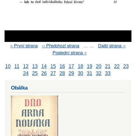
First
« První strana
Previous
‹‹ Předchozí strana
…
…
Next
Další strana ››
Pagination
page
page
page
Last
Poslední strana »
page
10
11
12
13
14
15
16
17
18
19
20
21
22
23
24
25
26
27
28
29
30
31
32
33
Obálka