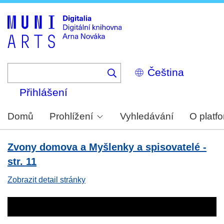
Skip
to
main
content
Select
your
language
Přihlášení
Domů
Prohlížení
Vyhledávání
O platf
Zvony domova a Myšlenky a spisovatelé -
str. 11
Zobrazit detail stránky