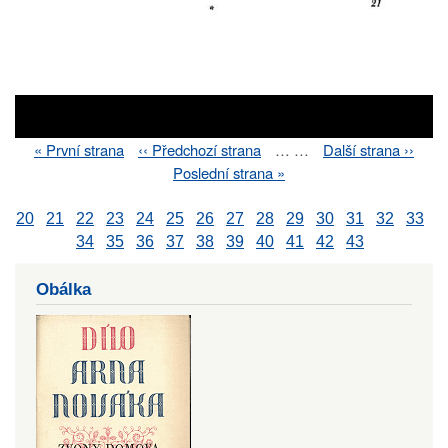
First
« První strana
Previous
‹‹ Předchozí strana
…
…
Next
Další strana ››
Pagination
page
page
page
Last
Poslední strana »
page
20
21
22
23
24
25
26
27
28
29
30
31
32
33
34
35
36
37
38
39
40
41
42
43
Obálka