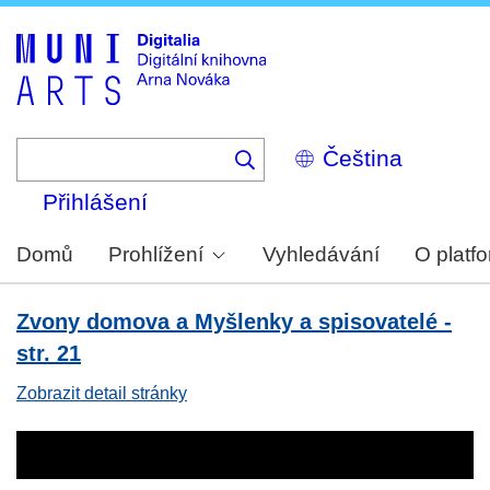
Skip
to
main
content
Select
your
language
Přihlášení
Domů
Prohlížení
Vyhledávání
O platf
Zvony domova a Myšlenky a spisovatelé -
str. 21
Zobrazit detail stránky