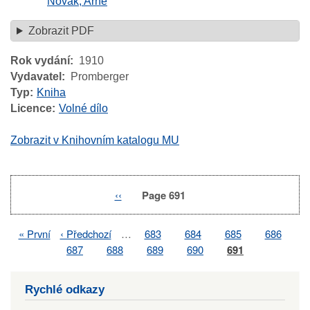
Novák, Arne
Zobrazit PDF
Rok vydání
1910
Vydavatel
Promberger
Typ
Kniha
Licence
Volné dílo
Zobrazit v Knihovním katalogu MU
Previous
‹‹
Page 691
Pagination
page
First
« První
Previous
‹ Předchozí
…
Page
683
Page
684
Page
685
Page
686
Pagination
page
page
Page
687
Page
688
Page
689
Page
690
Page
691
Rychlé odkazy