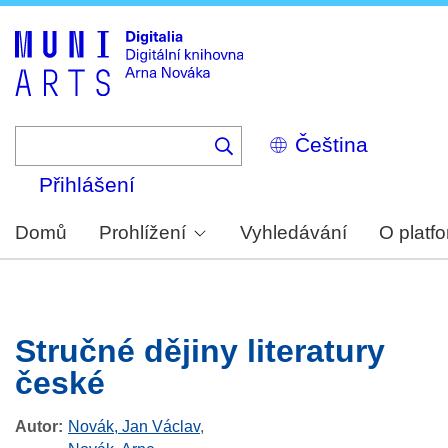
Skip
to
main
content
Select
your
language
Přihlášení
Domů
Prohlížení
Vyhledávání
O platf
Stručné dějiny literatury
české
Autor
Novák, Jan Václav
,