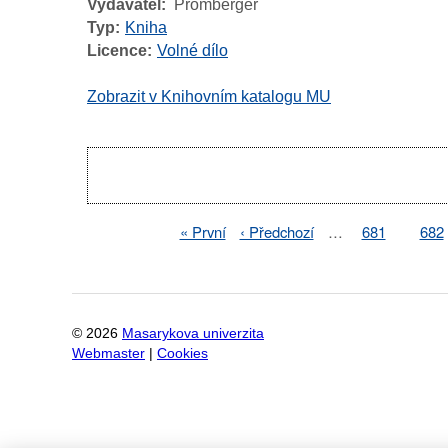
Vydavatel
Promberger
Typ
Kniha
Licence
Volné dílo
Zobrazit v Knihovním katalogu MU
Pagination
First
« První
Previous
‹ Předchozí
…
Page
681
Pag
682
Pagination
page
page
©
2026
Masarykova univerzita
Webmaster
|
Cookies