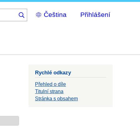
Select
Přihlášení
your
language
Rychlé odkazy
Přehled o díle
Titulní strana
Stránka s obsahem