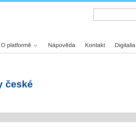
Skip
to
main
content
O platformě
Nápověda
Kontakt
Digitalia
ry české