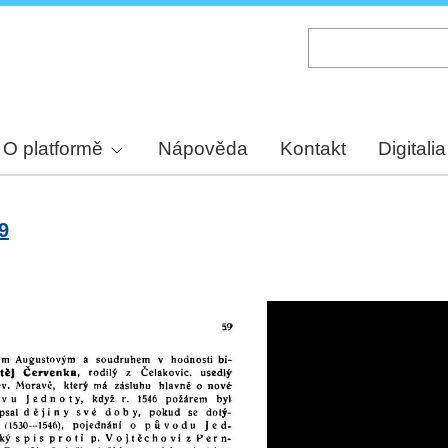
Skip
to
main
content
O platformě
Nápověda
Kontakt
Digitalia
9