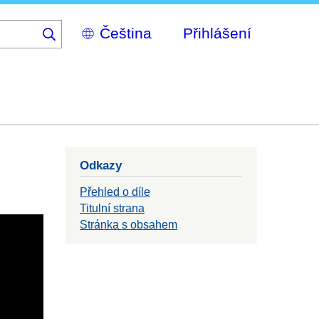
Select
Přihlášení
your
language
Odkazy
Přehled o díle
Titulní strana
Stránka s obsahem