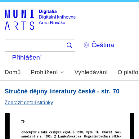
Skip
to
main
content
Select
your
language
Přihlášení
Domů
Prohlížení
Vyhledávání
O platf
Stručné dějiny literatury české - str. 70
Zobrazit detail stránky