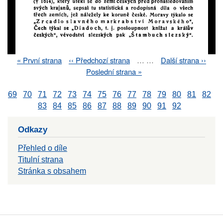
First
« První strana
Previous
‹‹ Předchozí strana
…
…
Next
Další strana ››
Pagination
page
page
page
Last
Poslední strana »
page
69
70
71
72
73
74
75
76
77
78
79
80
81
82
83
84
85
86
87
88
89
90
91
92
Odkazy
Přehled o díle
Titulní strana
Stránka s obsahem