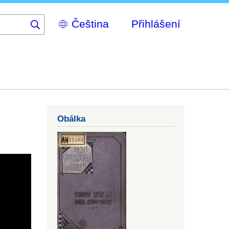
Select
Přihlášení
your
language
Obálka