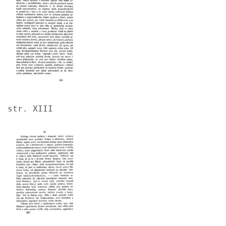
str. XIII
Image