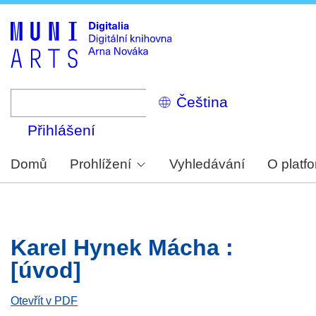
Skip
to
main
content
Select
your
language
Přihlášení
Domů
Prohlížení
Vyhledávání
O platf
Karel Hynek Mácha :
[úvod]
Otevřít v PDF