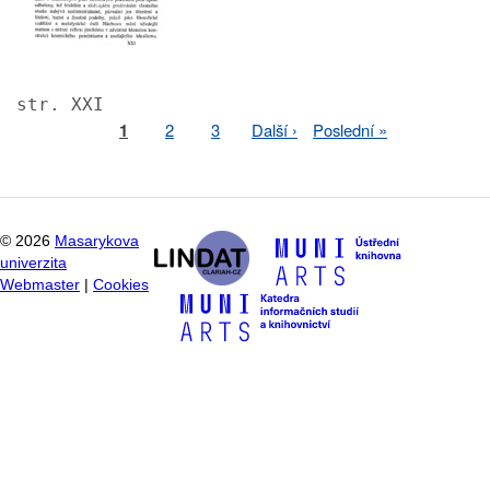
str. XXI
Page
1
Page
2
Page
3
Next
Další ›
Last
Poslední »
Pagination
page
page
©
2026
Masarykova
univerzita
Webmaster
|
Cookies