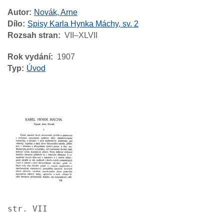
Autor
Novák, Arne
Dílo
Spisy Karla Hynka Máchy, sv. 2
Rozsah stran
VII–XLVII
Rok vydání
1907
Typ
Úvod
Image
str. VII
Image