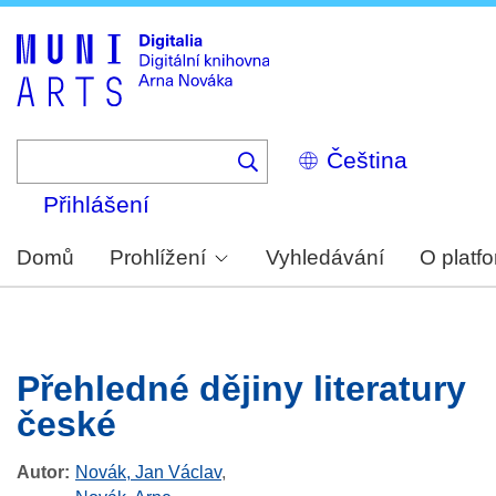
Skip
to
main
content
Select
your
language
Přihlášení
Domů
Prohlížení
Vyhledávání
O platf
Přehledné dějiny literatury
české
Autor
Novák, Jan Václav
,