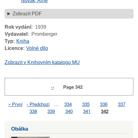
Novák, Arne
Zobrazit PDF
Rok vydání
1939
Vydavatel
Promberger
Typ
Kniha
Licence
Volné dílo
Zobrazit v Knihovním katalogu MU
Previous
‹‹
Page 342
Pagination
page
First
« První
Previous
‹ Předchozí
…
Page
334
Page
335
Page
336
Page
337
Pagination
page
page
Page
338
Page
339
Page
340
Page
341
Page
342
Obálka