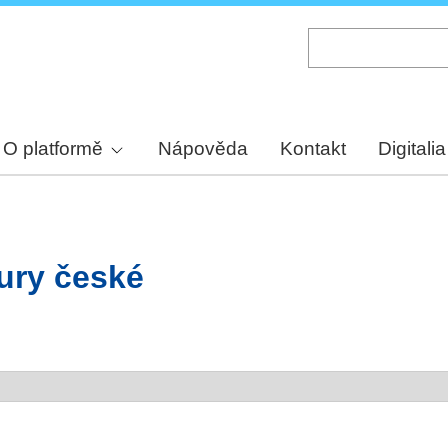
Skip
to
main
content
O platformě
Nápověda
Kontakt
Digitalia
tury české