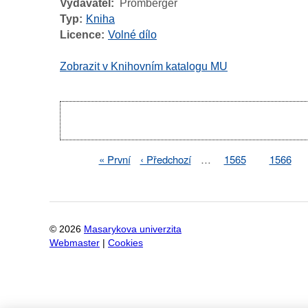
Vydavatel
Promberger
Typ
Kniha
Licence
Volné dílo
Zobrazit v Knihovním katalogu MU
Pagination
First
« První
Previous
‹ Předchozí
…
Page
1565
Page
1566
Pagination
page
page
©
2026
Masarykova univerzita
Webmaster
|
Cookies