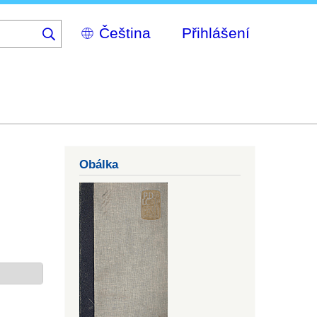
Select
Přihlášení
your
language
Obálka