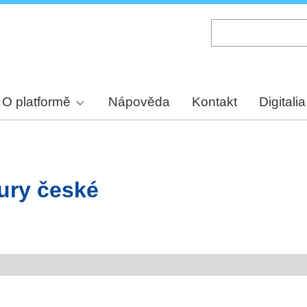
Skip
to
main
content
O platformě
Nápověda
Kontakt
Digitalia
tury české