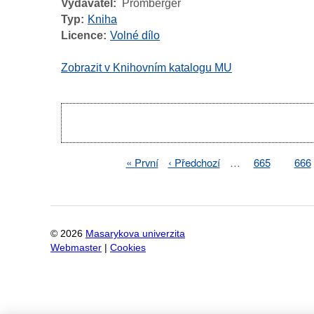
Vydavatel
Promberger
Typ
Kniha
Licence
Volné dílo
Zobrazit v Knihovním katalogu MU
Pagination
First
« První
Previous
‹ Předchozí
…
Page
665
Pag
666
Pagination
page
page
©
2026
Masarykova univerzita
Webmaster
|
Cookies