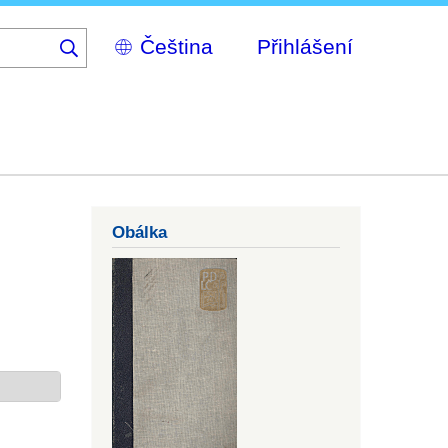
Select
Přihlášení
your
language
Obálka