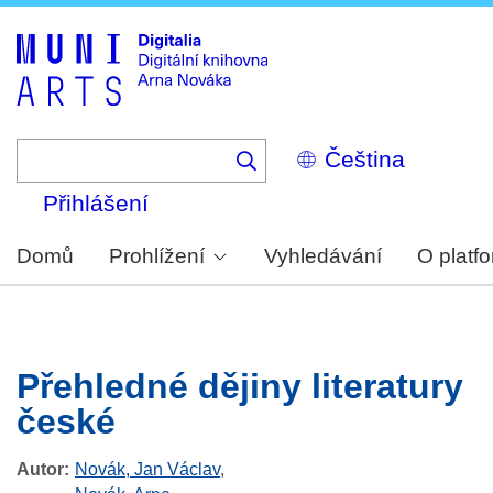
Skip
to
main
content
Select
your
language
Přihlášení
Domů
Prohlížení
Vyhledávání
O platf
Přehledné dějiny literatury
české
Autor
Novák, Jan Václav
,