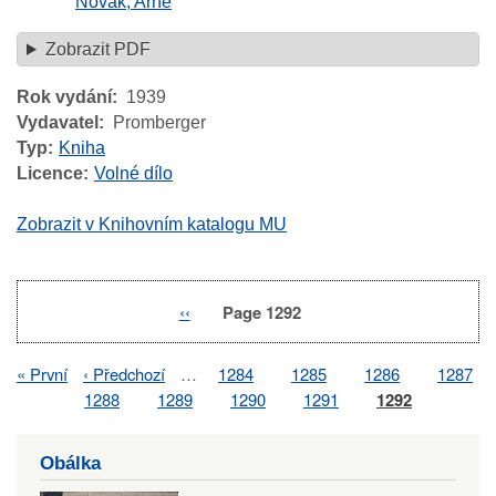
Novák, Arne
Zobrazit PDF
Rok vydání
1939
Vydavatel
Promberger
Typ
Kniha
Licence
Volné dílo
Zobrazit v Knihovním katalogu MU
Previous
‹‹
Page 1292
Pagination
page
First
« První
Previous
‹ Předchozí
…
Page
1284
Page
1285
Page
1286
Page
1287
Pagination
page
page
Page
1288
Page
1289
Page
1290
Page
1291
Page
1292
Obálka