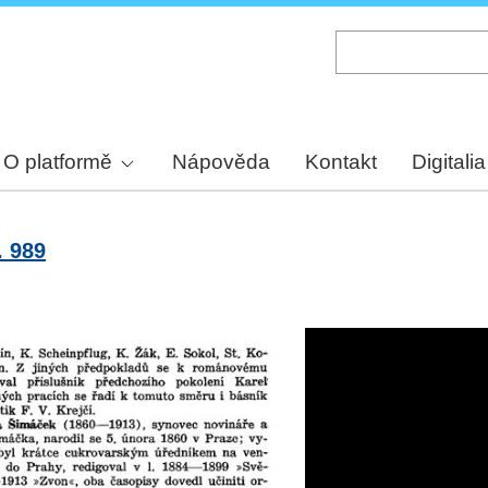
Skip
to
main
content
O platformě
Nápověda
Kontakt
Digitalia
. 989