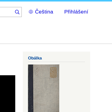
Select
Přihlášení
your
language
Obálka