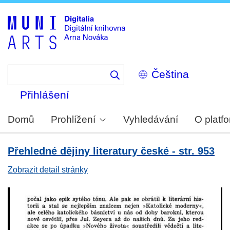
Skip
to
main
content
Select
your
language
Přihlášení
Domů
Prohlížení
Vyhledávání
O platf
Přehledné dějiny literatury české - str. 953
Zobrazit detail stránky