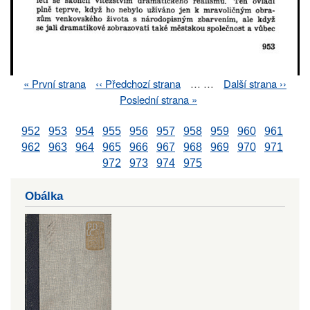
First
« První strana
Previous
‹‹ Předchozí strana
…
…
Next
Další strana ››
Pagination
page
page
page
Last
Poslední strana »
page
952
953
954
955
956
957
958
959
960
961
962
963
964
965
966
967
968
969
970
971
972
973
974
975
Obálka