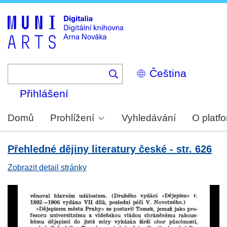
Skip
to
main
content
Select
your
language
Přihlášení
Domů
Prohlížení
Vyhledávání
O platf
Přehledné dějiny literatury české - str. 626
Zobrazit detail stránky