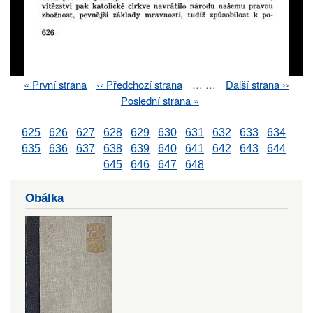
First
« První strana
Previous
‹‹ Předchozí strana
…
…
Next
Další strana ››
Pagination
page
page
page
Last
Poslední strana »
page
625
626
627
628
629
630
631
632
633
634
635
636
637
638
639
640
641
642
643
644
645
646
647
648
Obálka