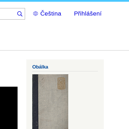
Select
Přihlášení
your
language
Obálka