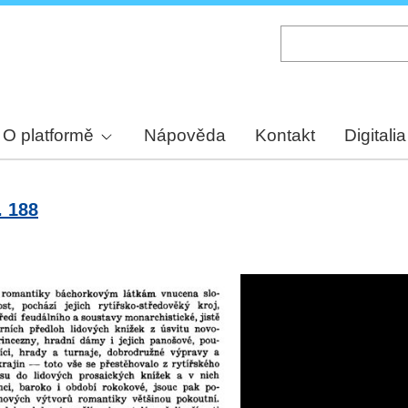
Skip
to
main
content
O platformě
Nápověda
Kontakt
Digitalia
. 188