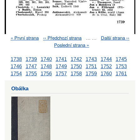
First
« První strana
Previous
‹‹ Předchozí strana
…
…
Next
Další strana ››
Pagination
page
page
page
Last
Poslední strana »
page
1738
1739
1740
1741
1742
1743
1744
1745
1746
1747
1748
1749
1750
1751
1752
1753
1754
1755
1756
1757
1758
1759
1760
1761
Obálka