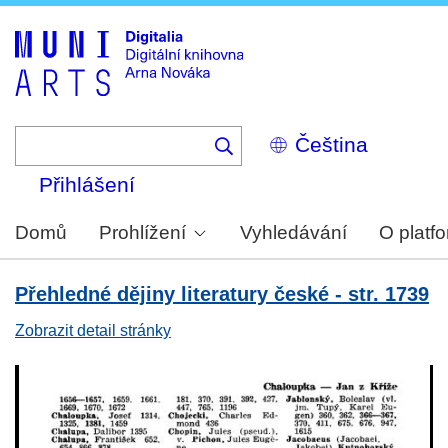
Skip
to
main
content
Select
your
language
Přihlášení
Domů
Prohlížení
Vyhledávání
O platf
Přehledné dějiny literatury české - str. 1739
Zobrazit detail stránky