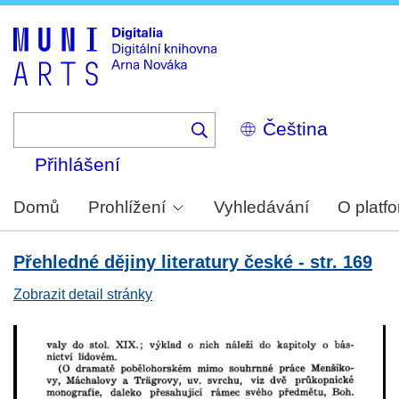
Skip
to
main
content
Select
your
language
Přihlášení
Domů
Prohlížení
Vyhledávání
O platf
Přehledné dějiny literatury české - str. 169
Zobrazit detail stránky