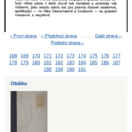
First
« První strana
Previous
‹‹ Předchozí strana
…
…
Next
Další strana ››
Pagination
page
page
page
Last
Poslední strana »
page
168
169
170
171
172
173
174
175
176
177
178
179
180
181
182
183
184
185
186
187
188
189
190
191
Obálka