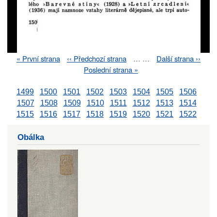
First
« První strana
Previous
‹‹ Předchozí strana
…
…
Next
Další strana ››
Pagination
page
page
page
Last
Poslední strana »
page
1499
1500
1501
1502
1503
1504
1505
1506
1507
1508
1509
1510
1511
1512
1513
1514
1515
1516
1517
1518
1519
1520
1521
1522
Obálka