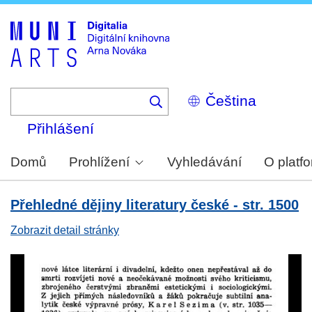
Skip
to
main
content
Select
your
language
Přihlášení
Domů
Prohlížení
Vyhledávání
O platf
Přehledné dějiny literatury české - str. 1500
Zobrazit detail stránky