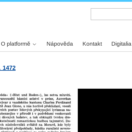
Skip
to
main
content
O platformě
Nápověda
Kontakt
Digitalia
. 1472