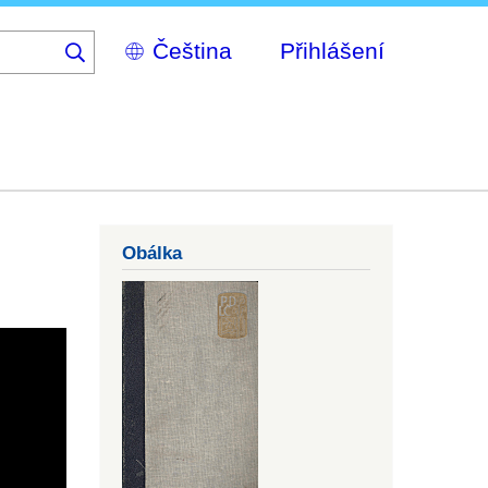
Select
Přihlášení
your
language
Obálka