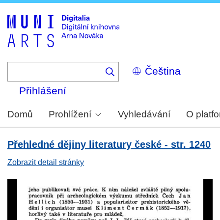
Skip
to
main
content
Select
your
language
Přihlášení
Domů
Prohlížení
Vyhledávání
O platf
Přehledné dějiny literatury české - str. 1240
Zobrazit detail stránky