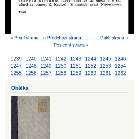
First
« První strana
Previous
‹‹ Předchozí strana
…
…
Next
Další strana ››
Pagination
page
page
page
Last
Poslední strana »
page
1239
1240
1241
1242
1243
1244
1245
1246
1247
1248
1249
1250
1251
1252
1253
1254
1255
1256
1257
1258
1259
1260
1261
1262
Obálka