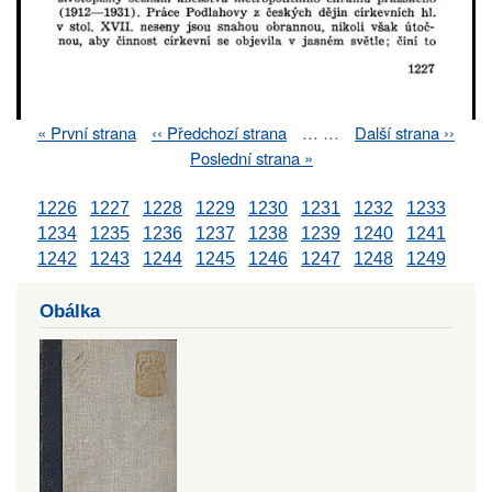
First
« První strana
Previous
‹‹ Předchozí strana
…
…
Next
Další strana ››
Pagination
page
page
page
Last
Poslední strana »
page
1226
1227
1228
1229
1230
1231
1232
1233
1234
1235
1236
1237
1238
1239
1240
1241
1242
1243
1244
1245
1246
1247
1248
1249
Obálka