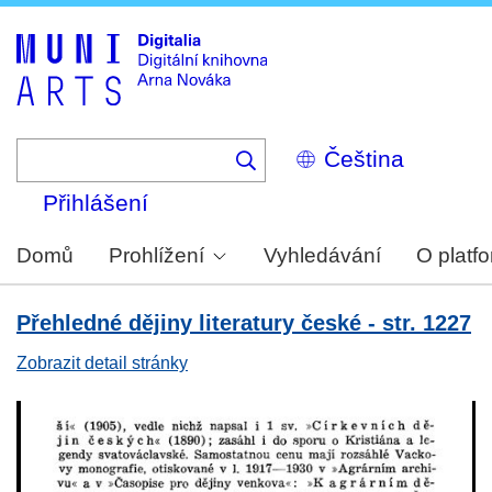
Skip
to
main
content
Select
your
language
Přihlášení
Domů
Prohlížení
Vyhledávání
O platf
Přehledné dějiny literatury české - str. 1227
Zobrazit detail stránky