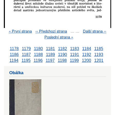
First
« První strana
Previous
‹‹ Předchozí strana
…
…
Next
Další strana ››
Pagination
page
page
page
Last
Poslední strana »
page
1178
1179
1180
1181
1182
1183
1184
1185
1186
1187
1188
1189
1190
1191
1192
1193
1194
1195
1196
1197
1198
1199
1200
1201
Obálka