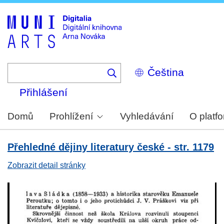
Skip
to
main
content
Select
your
language
Přihlášení
Domů
Prohlížení
Vyhledávání
O platf
Přehledné dějiny literatury české - str. 1179
Zobrazit detail stránky