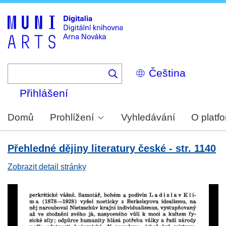
Skip
to
main
content
Select
your
language
Přihlášení
Domů
Prohlížení
Vyhledávání
O platf
Přehledné dějiny literatury české - str. 1140
Zobrazit detail stránky