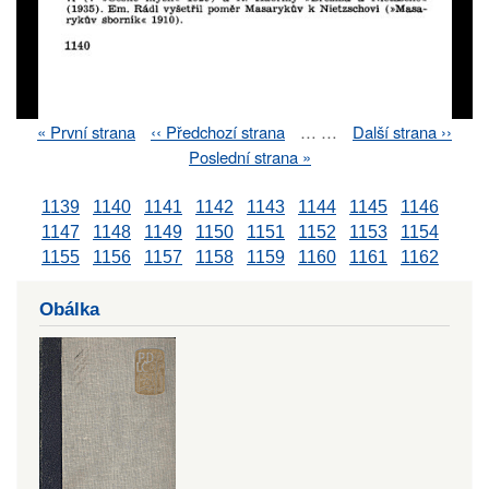
First
« První strana
Previous
‹‹ Předchozí strana
…
…
Next
Další strana ››
Pagination
page
page
page
Last
Poslední strana »
page
1139
1140
1141
1142
1143
1144
1145
1146
1147
1148
1149
1150
1151
1152
1153
1154
1155
1156
1157
1158
1159
1160
1161
1162
Obálka