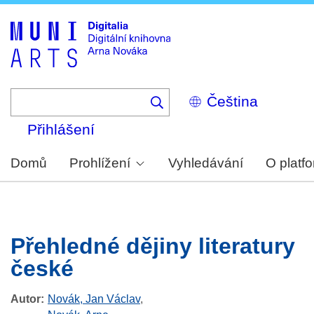
Skip
to
main
content
Select
your
language
Přihlášení
Domů
Prohlížení
Vyhledávání
O platf
Přehledné dějiny literatury
české
Autor
Novák, Jan Václav
,