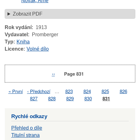
Novák, Arne
Zobrazit PDF
Rok vydání
1913
Vydavatel
Promberger
Typ
Kniha
Licence
Volné dílo
Previous
‹‹
Page 831
Pagination
page
First
« První
Previous
‹ Předchozí
…
Page
823
Page
824
Page
825
Page
826
Pagination
page
page
Page
827
Page
828
Page
829
Page
830
Page
831
Rychlé odkazy
Přehled o díle
Titulní strana