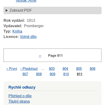
Novák, Arne
Zobrazit PDF
Rok vydání
1913
Vydavatel
Promberger
Typ
Kniha
Licence
Volné dílo
Previous
‹‹
Page 811
Pagination
page
First
« První
Previous
‹ Předchozí
…
Page
803
Page
804
Page
805
Page
806
Pagination
page
page
Page
807
Page
808
Page
809
Page
810
Page
811
Rychlé odkazy
Přehled o díle
Titulní strana