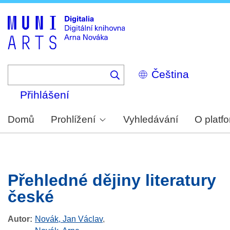
Skip
to
main
content
Select
your
language
Přihlášení
Domů
Prohlížení
Vyhledávání
O platf
Přehledné dějiny literatury
české
Autor
Novák, Jan Václav
,