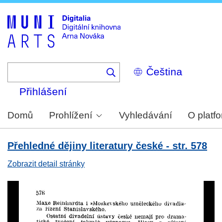
Skip
to
main
content
Select
your
language
Přihlášení
Domů
Prohlížení
Vyhledávání
O platf
Přehledné dějiny literatury české - str. 578
Zobrazit detail stránky