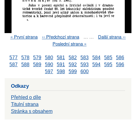
First
« První strana
Previous
‹‹ Předchozí strana
…
…
Next
Další strana ››
Pagination
page
page
page
Last
Poslední strana »
page
577
578
579
580
581
582
583
584
585
586
587
588
589
590
591
592
593
594
595
596
597
598
599
600
Odkazy
Přehled o díle
Titulní strana
Stránka s obsahem