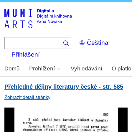
Skip
to
main
content
Select
your
language
Přihlášení
Domů
Prohlížení
Vyhledávání
O platf
Přehledné dějiny literatury české - str. 585
Zobrazit detail stránky