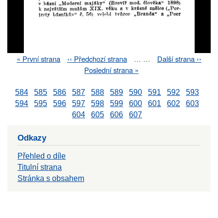
First
« První strana
Previous
‹‹ Předchozí strana
…
…
Next
Další strana ››
Pagination
page
page
page
Last
Poslední strana »
page
584
585
586
587
588
589
590
591
592
593
594
595
596
597
598
599
600
601
602
603
604
605
606
607
Odkazy
Přehled o díle
Titulní strana
Stránka s obsahem