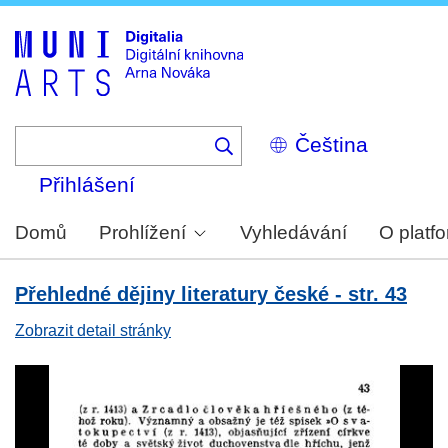
Skip
to
main
content
Select
your
language
Přihlášení
Domů
Prohlížení
Vyhledávání
O platf
Přehledné dějiny literatury české - str. 43
Zobrazit detail stránky