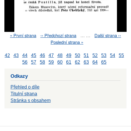
First
« První strana
Previous
‹‹ Předchozí strana
…
…
Next
Další strana ››
Pagination
page
page
page
Last
Poslední strana »
page
42
43
44
45
46
47
48
49
50
51
52
53
54
55
56
57
58
59
60
61
62
63
64
65
Odkazy
Přehled o díle
Titulní strana
Stránka s obsahem