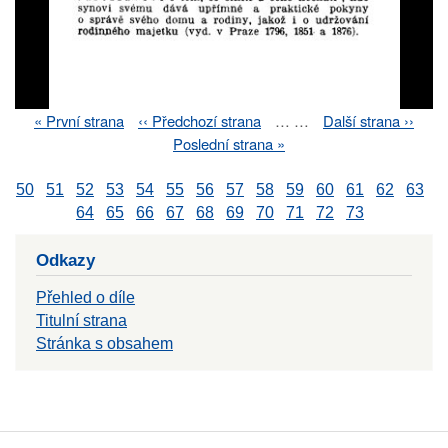
First
« První strana
Previous
‹‹ Předchozí strana
…
…
Next
Další strana ››
Pagination
page
page
page
Last
Poslední strana »
page
50
51
52
53
54
55
56
57
58
59
60
61
62
63
64
65
66
67
68
69
70
71
72
73
Odkazy
Přehled o díle
Titulní strana
Stránka s obsahem