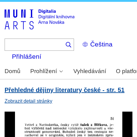
Skip
to
main
content
Select
your
language
Přihlášení
Domů
Prohlížení
Vyhledávání
O platf
Přehledné dějiny literatury české - str. 51
Zobrazit detail stránky